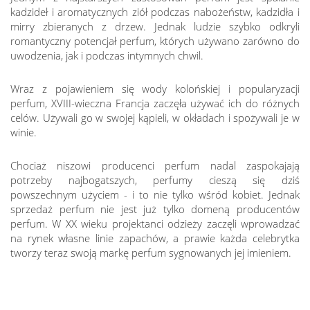
kadzideł i aromatycznych ziół podczas nabożeństw, kadzidła i
mirry zbieranych z drzew. Jednak ludzie szybko odkryli
romantyczny potencjał perfum, których używano zarówno do
uwodzenia, jak i podczas intymnych chwil.
Wraz z pojawieniem się wody kolońskiej i popularyzacji
perfum, XVIII-wieczna Francja zaczęła używać ich do różnych
celów. Używali go w swojej kąpieli, w okładach i spożywali je w
winie.
Chociaż niszowi producenci perfum nadal zaspokajają
potrzeby najbogatszych, perfumy cieszą się dziś
powszechnym użyciem - i to nie tylko wśród kobiet. Jednak
sprzedaż perfum nie jest już tylko domeną producentów
perfum. W XX wieku projektanci odzieży zaczęli wprowadzać
na rynek własne linie zapachów, a prawie każda celebrytka
tworzy teraz swoją markę perfum sygnowanych jej imieniem.