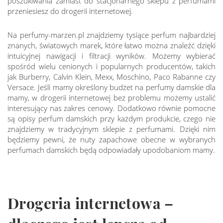
poszukiwania zamiast do stacjonarnego sklepu z perfumami
przeniesiesz do drogerii internetowej.
Na perfumy-marzen.pl znajdziemy tysiące perfum najbardziej
znanych, światowych marek, które łatwo można znaleźć dzięki
intuicyjnej nawigacji i filtracji wyników. Możemy wybierać
spośród wielu cenionych i popularnych producentów, takich
jak Burberry, Calvin Klein, Mexx, Moschino, Paco Rabanne czy
Versace. Jeśli mamy określony budżet na perfumy damskie dla
mamy, w drogerii internetowej bez problemu możemy ustalić
interesujący nas zakres cenowy. Dodatkowo równie pomocne
są opisy perfum damskich przy każdym produkcie, czego nie
znajdziemy w tradycyjnym sklepie z perfumami. Dzięki nim
będziemy pewni, że nuty zapachowe obecne w wybranych
perfumach damskich będą odpowiadały upodobaniom mamy.
Drogeria internetowa –