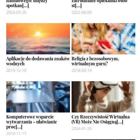
handlowego: między
zatrudniane opiekunki osób
spotkan[...]
st[...]
2024-03-25
2022-06-09
Aplikacje do dodawania znaków
Religia z bezosobowym,
wodnych
wirtualnym guru?
2019-12-10
2018-03-19
Komputerowe wsparcie
Czy Rzeczywistość Wirtualna
wytwarzania – ułatwianie
(VR) Może Nie Osiągną[...]
proc[...]
2024-01-25
2019-11-17