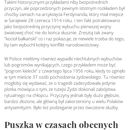
Takimi historycznymi przykładami niby bezpośrednich
przyczyn, ale poprzedzonych pewnym istotnym rozkładem był
choćby zamach na arcyksięcia Ferdynanda, który miał miejsce
w Sarajewie 28 czerwca 1914 roku. I ten fakt potraktowano
jako bezpośrednią przyczynę wybuchu pierwszej wojny
światowej choć nie do końca słusznie. Zresztą tak zwany
"kocioł bałkański" co i raz pokazuje, że niewiele trzeba do tego,
by tam wybuchł kolejny konflikt narodowościowy.
W Polsce mieliśmy również wypadki niechlubnych wybuchów
lub pogromów wynikających, czego przykładem może być
"pogrom kielecki" z czwartego lipca 1956 roku, kiedy to zginęło
w tym mieście 37 osób pochodzenia żydowskiego. Tu również
mogłoby się wydawać, że o tragedii zadecydowała jedynie
plotka mówiąca o tym, że tutejsi Żydzi dokonali zabójstwa
rytualnego na chłopcu. Przyczyny jednak były dużo głębsze,
bardzo złożone, ale główną był zakorzeniony u wielu Polaków
antysemityzm. Było też podżeganie przez ówczesne służby.
Puszka w czasach obecnych