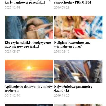
karty bankowej przed ś[...]
samochodu - PREMIUM
2020-12-14
2019-01-23
Kto czyta książki obcojęzyczne
Religia z bezosobowym,
uczy się nowego jęz[...]
wirtualnym guru?
2021-05-27
2018-03-19
Aplikacje do dodawania znaków
Najważniejsze parametry
wodnych
dachówki
2019-12-10
2019-11-22