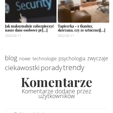
Jak maksymalnie zabezpieczyć
Tapicerka – z tkaniny,
nasze dane osobowe pr[...]
skórzana, czy ze sztucznej[...]
2020-02-11
2022-02-11
blog
zwyczaje
psychologia
nowe technologie
trendy
ciekawostki
porady
Komentarze
Komentarze dodane przez
użytkowników