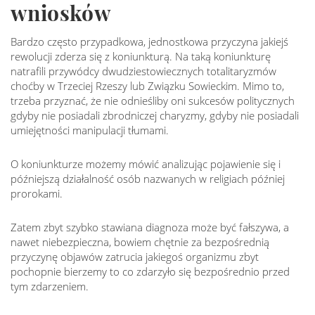
wniosków
Bardzo często przypadkowa, jednostkowa przyczyna jakiejś
rewolucji zderza się z koniunkturą. Na taką koniunkturę
natrafili przywódcy dwudziestowiecznych totalitaryzmów
choćby w Trzeciej Rzeszy lub Związku Sowieckim. Mimo to,
trzeba przyznać, że nie odnieśliby oni sukcesów politycznych
gdyby nie posiadali zbrodniczej charyzmy, gdyby nie posiadali
umiejętności manipulacji tłumami.
O koniunkturze możemy mówić analizując pojawienie się i
późniejszą działalność osób nazwanych w religiach później
prorokami.
Zatem zbyt szybko stawiana diagnoza może być fałszywa, a
nawet niebezpieczna, bowiem chętnie za bezpośrednią
przyczynę objawów zatrucia jakiegoś organizmu zbyt
pochopnie bierzemy to co zdarzyło się bezpośrednio przed
tym zdarzeniem.