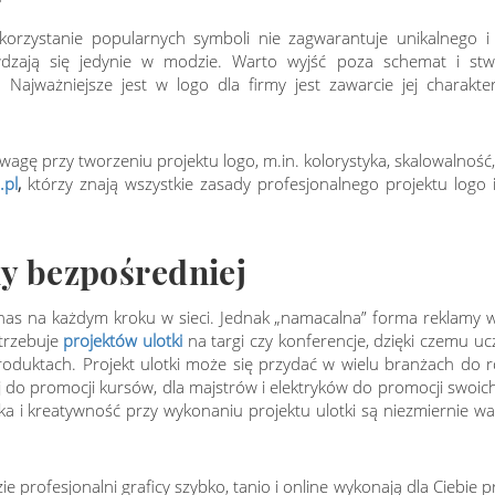
ykorzystanie popularnych symboli nie zagwarantuje unikalnego i 
dzają się jedynie w modzie. Warto wyjść poza schemat i stw
 Najważniejsze jest w logo dla firmy jest zawarcie jej charakte
uwagę przy tworzeniu projektu logo, m.in. kolorystyka, skalowalność
.pl
,
którzy znają wszystkie zasady profesjonalnego projektu logo i
my bezpośredniej
ają nas na każdym kroku w sieci. Jednak „namacalna” forma reklam
otrzebuje
projektów ulotki
na targi czy konferencje, dzięki czemu u
produktach. Projekt ulotki może się przydać w wielu branżach do 
j do promocji kursów, dla majstrów i elektryków do promocji swoich
a i kreatywność przy wykonaniu projektu ulotki są niezmiernie w
 profesjonalni graficy szybko, tanio i online wykonają dla Ciebie pr