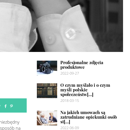
Profesjonalne zdjęcia
produktowe
2022-09-27
O czym myślało i o czym
myśli polskie
społeczeństw[...]
2018-03-15
Na jakich umowach są
zatrudniane opiekunki osób
st[...]
o niezbędny
e sposób na
2022-06-09