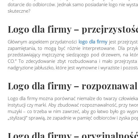
dotarcie do odbiorców. Jednak samo posiadanie logo nie wystarc
skuteczne?
Logo dla firmy – przejrzystoś
Głównym aspektem przydatności
logo dla firmy
jest przejrzys
zapamiętania, to mogą być różnie interpretowane. Dla przyk
przedstawiający mężczyznę siedzącego pod drzewem, na któr
CO.” To zdecydowanie zbyt rozbudowana i mało przejrzysta f
nadgryzione jabłuszko, które jest wymowne i wyraziste i pozosta
Logo dla firmy – rozpoznawa
Logo dla firmy można porównać niemalże do twarzy człowieka 
instytucji czy marki. Aby zbudować rozpoznawalność, przy twor
muzyki – co trzeba w nim zawrzeć, aby go łatwo było go wypr
„stylizacji” sprawią, że zapadnie w pamięć odbiorców i zyska 
Logo dla firmy – oryginalnoś