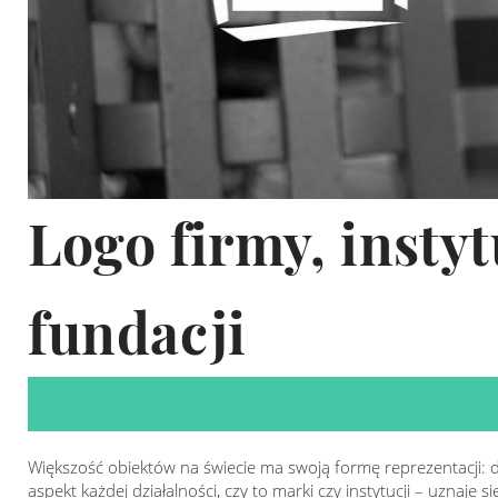
Logo firmy, instyt
fundacji
Większość obiektów na świecie ma swoją formę reprezentacji: dla 
aspekt każdej działalności, czy to marki czy instytucji – uznaje 