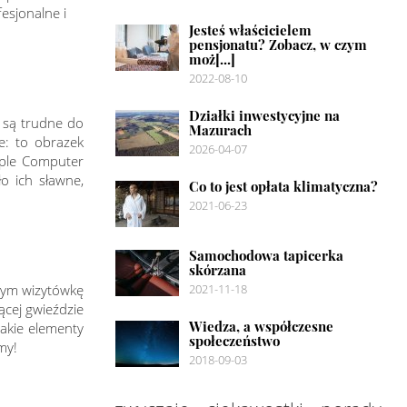
esjonalne i
Jesteś właścicielem
pensjonatu? Zobacz, w czym
moż[...]
2022-08-10
Działki inwestycyjne na
e są trudne do
Mazurach
e: to obrazek
2026-04-07
pple Computer
o ich sławne,
Co to jest opłata klimatyczna?
2021-06-23
Samochodowa tapicerka
skórzana
cym wizytówkę
2021-11-18
ącej gwieździe
Wiedza, a współczesne
akie elementy
społeczeństwo
my!
2018-09-03