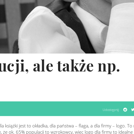
ucji, ale także np.
Udostępnij:
książki jest to okładka, dla państwa – flaga, a dla firmy – logo. T
się, że ok. 65% populacji to wzrokowcy, więc logo dla firmy to idealn