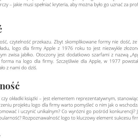
zy – jakie musi spełniać kryteria, aby można było go uznać za prof
ć
tość, czytelność przekazu. Zbyt skomplikowane formy nie dość, ż
ładu, logo dla firmy Apple z 1976 roku to jest niezwykle złożon
ym zwisa jabłko. Otoczony jest dodatkowo szarfami z nazwą „A
orma na logo dla firmy. Szczęśliwie dla Apple, w 1977 powstał
ło z nami do dziś.
lność
czy okładki książki – jest elementem reprezentatywnym, stanowią
zeniu projektu logo dla firmy warto pomyśleć o nim jak o wschodz
omować i uczynić unikalnym? Co wyróżni go pośród konkurencji? J
popularność? Rozpoznawalność logo to kluczowy element sukcesu fir
ć