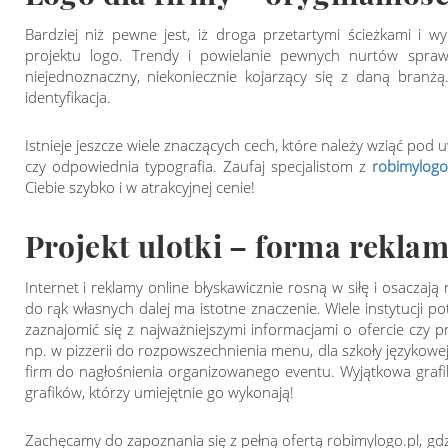
Bardziej niż pewne jest, iż droga przetartymi ścieżkami i w
projektu logo. Trendy i powielanie pewnych nurtów spraw
niejednoznaczny, niekoniecznie kojarzący się z daną branżą.
identyfikacja.
Istnieje jeszcze wiele znaczących cech, które należy wziąć pod 
czy odpowiednia typografia. Zaufaj specjalistom z
robimylogo
Ciebie szybko i w atrakcyjnej cenie!
Projekt ulotki – forma rekla
Internet i reklamy online błyskawicznie rosną w siłę i osacz
do rąk własnych dalej ma istotne znaczenie. Wiele instytucji p
zaznajomić się z najważniejszymi informacjami o ofercie czy 
np. w pizzerii do rozpowszechnienia menu, dla szkoły językowe
firm do nagłośnienia organizowanego eventu. Wyjątkowa grafik
grafików, którzy umiejętnie go wykonają!
Zachęcamy do zapoznania się z pełną ofertą robimylogo.pl, gdzie