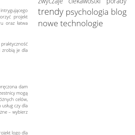
zwyczaje
ciekawostki
porady
trendy
psychologia
blog
intrygującego
orzyć projekt
nowe technologie
ru oraz łatwa
, praktyczność
 zrobią je dla
y wręczona dam
czestnicy mogą
różnych celów,
 usług czy dla
ażne – wybierz
ojekt logo dla