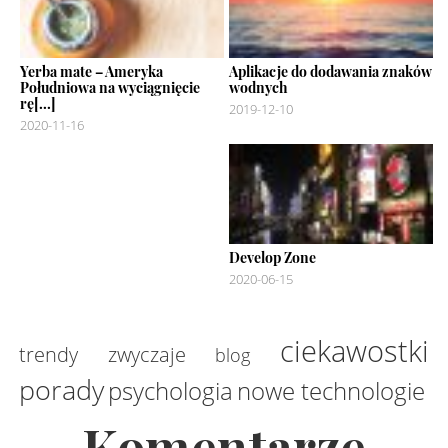
Yerba mate – Ameryka
Aplikacje do dodawania znaków
Południowa na wyciągnięcie
wodnych
rę[...]
2019-12-10
2020-11-16
Develop Zone
2020-06-15
ciekawostki
trendy
zwyczaje
blog
porady
psychologia
nowe technologie
Komentarze