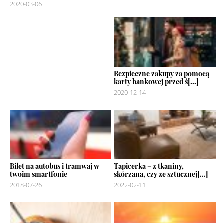
2020-03-06
Bezpieczne zakupy za pomocą
karty bankowej przed ś[...]
2020-12-14
Bilet na autobus i tramwaj w
Tapicerka – z tkaniny,
twoim smartfonie
skórzana, czy ze sztucznej[...]
2018-07-26
2022-02-11