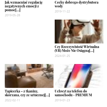
Jak wzmacniać regulację
Cechy dobrego dystrybutora
negatywnych emocji z
wody
pomoc[...]
2019-11-22
2019-05-28
Czy Rzeczywistość Wirtualna
(VR) Może Nie Osiągną[...]
2024-01-25
Tapicerka – z tkaniny,
Uchwyt na telefon do
skórzana, czy ze sztucznej[...]
samochodu - PREMIUM
2022-02-11
2019-01-23