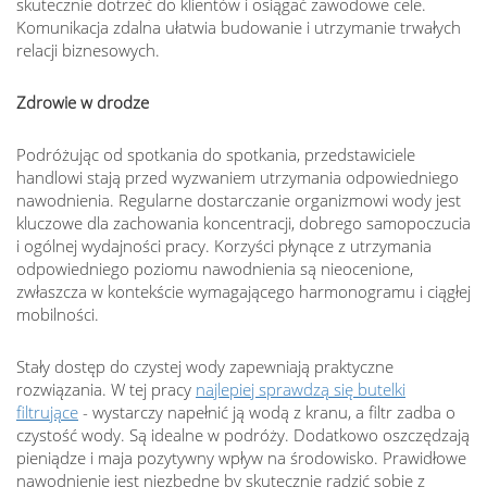
skutecznie dotrzeć do klientów i osiągać zawodowe cele.
Komunikacja zdalna ułatwia budowanie i utrzymanie trwałych
relacji biznesowych.
Zdrowie w drodze
Podróżując od spotkania do spotkania, przedstawiciele
handlowi stają przed wyzwaniem utrzymania odpowiedniego
nawodnienia. Regularne dostarczanie organizmowi wody jest
kluczowe dla zachowania koncentracji, dobrego samopoczucia
i ogólnej wydajności pracy. Korzyści płynące z utrzymania
odpowiedniego poziomu nawodnienia są nieocenione,
zwłaszcza w kontekście wymagającego harmonogramu i ciągłej
mobilności.
Stały dostęp do czystej wody zapewniają praktyczne
rozwiązania. W tej pracy
najlepiej sprawdzą się butelki
filtrujące
- wystarczy napełnić ją wodą z kranu, a filtr zadba o
czystość wody. Są idealne w podróży. Dodatkowo oszczędzają
pieniądze i maja pozytywny wpływ na środowisko. Prawidłowe
nawodnienie jest niezbędne by skutecznie radzić sobie z