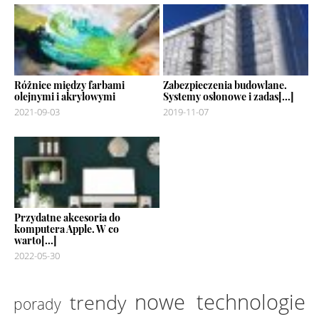
Różnice między farbami
Zabezpieczenia budowlane.
olejnymi i akrylowymi
Systemy osłonowe i zadas[...]
2021-09-03
2019-11-07
Przydatne akcesoria do
komputera Apple. W co
warto[...]
2022-05-30
nowe technologie
trendy
porady