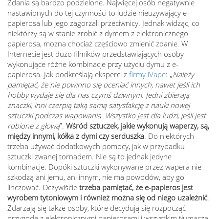
Zdania są bardzo podzielone. Najwięcej osób negatywnie
nastawionych do tej czynności to ludzie nieużywający e-
papierosa lub jego zagorzali przeciwnicy. Jednak widząc, co
niektórzy są w stanie zrobić z dymem z elektronicznego
papierosa, można chociaż częściowo zmienić zdanie. W
Internecie jest dużo filmików przedstawiających osoby
wykonujące różne kombinacje przy użyciu dymu z e-
papierosa. Jak podkreślają eksperci z
firmy iVape
: „
Należy
pamiętać, że nie powinno się oceniać innych, nawet jeśli ich
hobby wydaje się dla nas czymś dziwnym. Jedni zbierają
znaczki, inni czerpią taką samą satysfakcję z nauki nowej
sztuczki podczas wapowania. Wszystko jest dla ludzi, jeśli jest
robione z głową
”.
Wśród sztuczek, jakie wykonują waperzy, są,
między innymi, kółka z dymi czy serduszka
. Do niektórych
trzeba używać dodatkowych pomocy, jak w przypadku
sztuczki zwanej tornadem. Nie są to jednak jedyne
kombinacje. Dopóki sztuczki wykonywane przez wapera nie
szkodzą ani jemu, ani innym, nie ma powodów, aby go
linczować. Oczywiście
trzeba pamiętać, że e-papieros jest
wyrobem tytoniowym i również można się od niego uzależnić
.
Zdarzają się także osoby, które decydują się rozpocząć
przygodę z elektronicznymi papierosami i wszystkim tłumaczą,