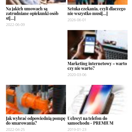
Na jakich umowach są
Sztuka czekania, czyli dlaczego
zatrudniane opiekunki osób
nie wszystko musi[...]
st[...]
2026-06-01
2022-06-09
Marketing internetowy – warto
czy nie warto?
2020-03-06
Jak wybrać odpowiednią pompę
Uchwyt na telefon do
do smarowania?
samochodu - PREMIUM
2022-04-25
2019-01-23