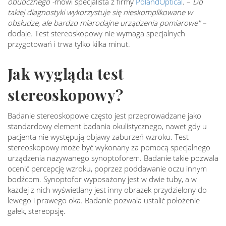
obuocznego -
mówi specjalista z firmy
PolandOptical
. –
Do
takiej diagnostyki wykorzystuje się nieskomplikowane w
obsłudze, ale bardzo miarodajne urządzenia pomiarowe" –
dodaje. Test stereoskopowy nie wymaga specjalnych
przygotowań i trwa tylko kilka minut.
Jak wygląda test
stereoskopowy?
Badanie stereoskopowe często jest przeprowadzane jako
standardowy element badania okulistycznego, nawet gdy u
pacjenta nie występują objawy zaburzeń wzroku. Test
stereoskopowy może być wykonany za pomocą specjalnego
urządzenia nazywanego synoptoforem. Badanie takie pozwala
ocenić percepcję wzroku, poprzez poddawanie oczu innym
bodźcom. Synoptofor wyposażony jest w dwie tuby, a w
każdej z nich wyświetlany jest inny obrazek przydzielony do
lewego i prawego oka. Badanie pozwala ustalić położenie
gałek, stereopsję.