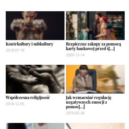
Kontrkultury i subkultury
Bezpieczne zakupy za pomocą
karty bankowej przed ś[...]
2018-07-18
2020-12-14
Współczesna religijność
Jak wzmacniać regulację
negatywnych emocji z
2018-12-05
pomoc[...]
2019-05-28