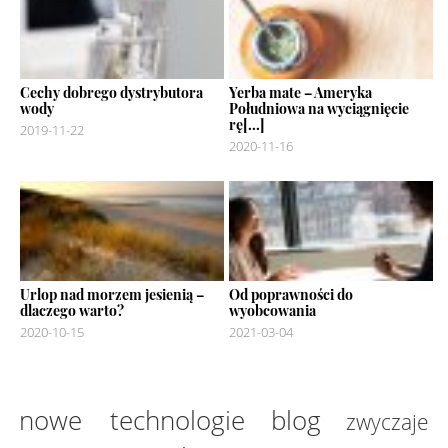
Cechy dobrego dystrybutora
Yerba mate – Ameryka
wody
Południowa na wyciągnięcie
rę[...]
2019-11-22
2020-11-16
Urlop nad morzem jesienią –
Od poprawności do
dlaczego warto?
wyobcowania
2020-10-15
2021-03-04
nowe technologie
blog
zwyczaje